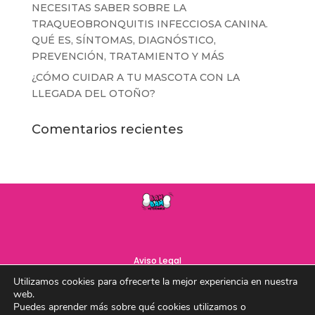
NECESITAS SABER SOBRE LA
TRAQUEOBRONQUITIS INFECCIOSA CANINA.
QUÉ ES, SÍNTOMAS, DIAGNÓSTICO,
PREVENCIÓN, TRATAMIENTO Y MÁS
¿CÓMO CUIDAR A TU MASCOTA CON LA
LLEGADA DEL OTOÑO?
Comentarios recientes
Aviso Legal
Utilizamos cookies para ofrecerte la mejor experiencia en nuestra
web.
Puedes aprender más sobre qué cookies utilizamos o
Política de Privacidad